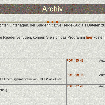
ntlichten Unterlagen, der Bürgerinitiative Heide-Süd als Dateie
obe Reader verfügen, können Sie sich das Programm
hier
kostenl
PDF / 95 kB
Auto
PDF / 69 kB
Auto
 die Oberbürgermeisterin von Halle (Saale) vom
PDF / 87 kB
Auto
nberg